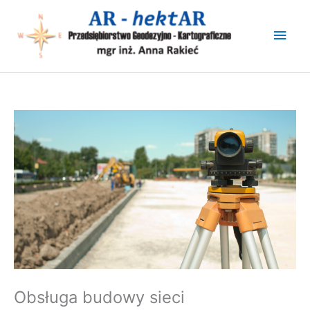
Przejdź
do
Głó
treści
men
Obsługa budowy sieci