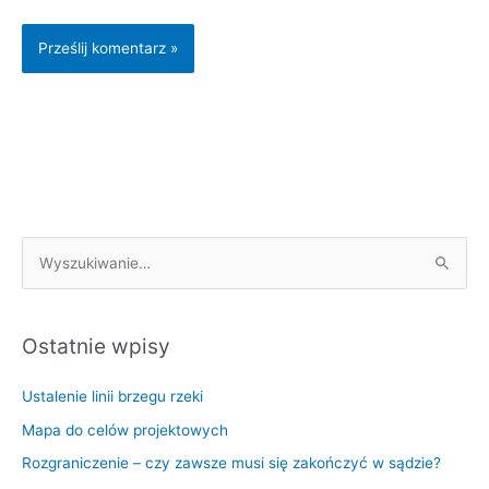
S
z
u
k
Ostatnie wpisy
a
Ustalenie linii brzegu rzeki
j
d
Mapa do celów projektowych
l
Rozgraniczenie – czy zawsze musi się zakończyć w sądzie?
a